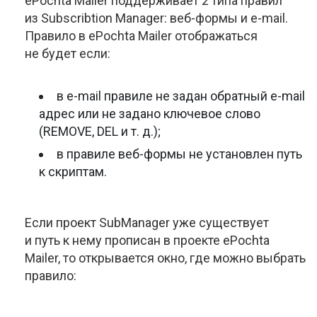
ePochta Mailer поддерживает 2 типа правил
из Subscribtion Manager:
веб-формы
и
e-mail
.
Правило в ePochta Mailer отображаться
не будет если:
в
e-mail
правиле не задан обратный
e-mail
адрес или не задано ключевое слово
(REMOVE, DEL
и т. д.
);
в правиле
веб-формы
не установлен путь
к скриптам.
Если проект SubManager уже существует
и путь к нему прописан в проекте ePochta
Mailer, то открывается окно, где можно выбрать
правило: