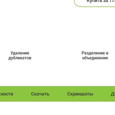
Купить за
17
Удаление
Разделение и
дубликатов
объединение
ности
Скачать
Скриншоты
Д