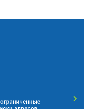
ограниченные
Высокая скор
иски адресов
работы