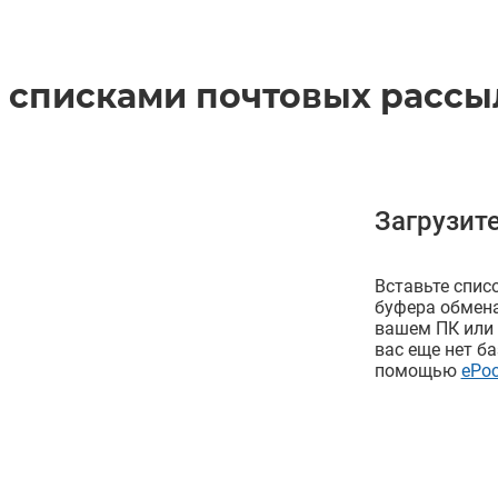
 списками почтовых рассыл
Загрузите
Вставьте списо
буфера обмена
вашем ПК или з
вас еще нет ба
помощью
ePoc