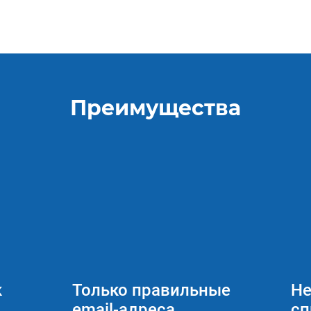
Преимущества
к
Только правильные
Не
email-адреса
сп