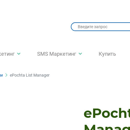
кетинг
SMS Маркетинг
Купить
ми
ePochta List Manager
ePocht
Manag