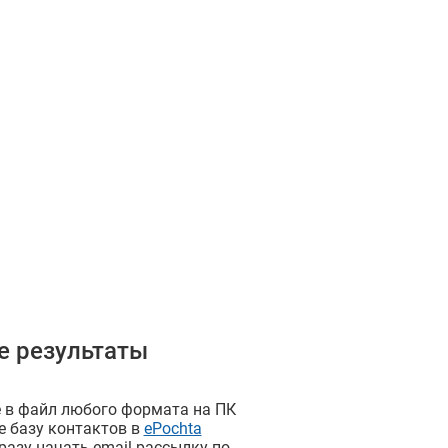
е результаты
 в файл любого формата на ПК
е базу контактов в
ePochta
сразу начать email рассылку по