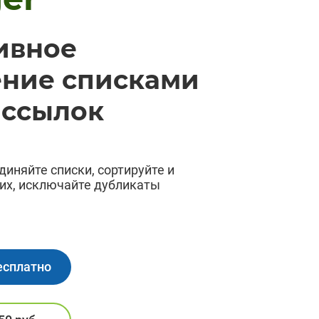
ивное
ение списками
ассылок
диняйте списки, сортируйте и
их, исключайте дубликаты
есплатно