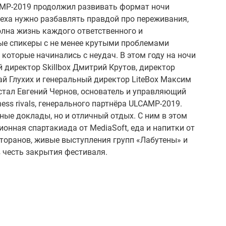
AMP-2019 продолжил развивать формат ночи
пеха нужно разбавлять правдой про переживания,
олна жизнь каждого ответственного и
ые спикеры c не менее крутыми проблемами
 которые начинались с неудач. В этом году на ночи
директор Skillbox Дмитрий Крутов, директор
й Глухих и генеральный директор LiteBox Максим
стал Евгений Чернов, основатель и управляющий
ness rivals, генерального партнёра ULCAMP-2019.
ные доклады, но и отличный отдых. С ним в этом
ионная спартакиада от MediaSoft, еда и напитки от
торанов, живые выступления групп «Лабутены» и
 в честь закрытия фестиваля.