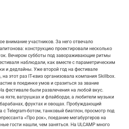
бое внимание участников. За него отвечало
Капитонова: конструкцию проектировали несколько
суток. Вечером субботы под завораживающие ритмы
естиваля наблюдали, как вместе с параметрическим
ки и дедлайны. Уже второй год на фестивале
 на этот раз IT-квиз организовала компания Skillbox.
стие в поединке умов и сразиться за звание
На фестивале были развлечения на любой вкус.
а яхте, ватрушках и флайборде, а любители музыки
 барабанах, фруктах и овощах. Пробуждающий
на с Telegram-ботом, танковый биатлон, просмотр под
рессанта «Про рок», поедание мегабургеров на
ные гости нашли, чем заняться. На ULCAMP много