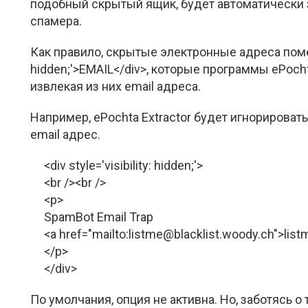
подобный скрытый ящик, будет автоматически 
спамера.
Как правило, скрытые электронные адреса помещаю
hidden;'>EMAIL</div>, которые программы ePocht
извлекая из них email адреса.
Например, ePochta Extractor будет игнорирова
email адрес.
<div style='visibility: hidden;'>
<br /><br />
<p>
SpamBot Email Trap
<a href="mailto:listme@blacklist.woody.ch">lis
</p>
</div>
По умолчания, опция не активна. Но, заботясь о