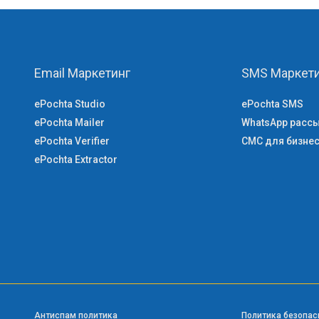
Email Маркетинг
SMS Маркети
ePochta Studio
ePochta SMS
ePochta Mailer
WhatsApp расс
ePochta Verifier
СМС для бизне
ePochta Extractor
Антиспам политика
Политика безопас