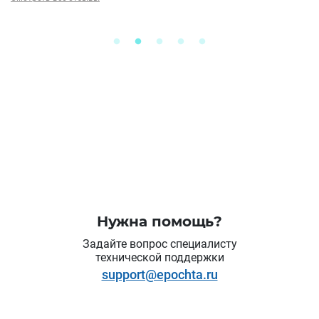
См
Нужна помощь?
Задайте вопрос специалисту
технической поддержки
support@epochta.ru