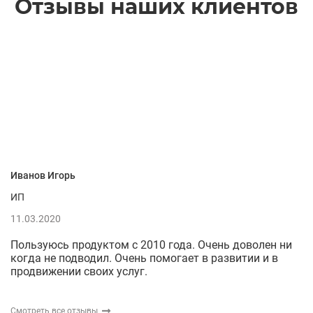
Отзывы наших клиентов
Иванов Игорь
В
ИП
19
11.03.2020
Д
Пользуюсь продуктом с 2010 года. Очень доволен ни
д
когда не подводил. Очень помогает в развитии и в
и
продвижении своих услуг.
п
О
Смотреть все отзывы